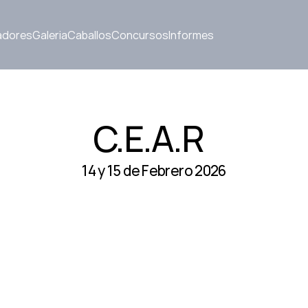
adores
Galeria
Caballos
Concursos
Informes
C.E.A.R  
14 y 15 de Febrero 2026